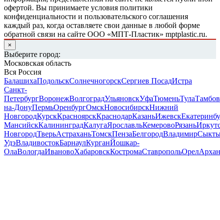
офертой. Вы принимаете условия политики
конфиденциальности и пользовательского соглашения
каждый раз, когда оставляете свои данные в любой форме
обратной связи на сайте ООО «МПТ-Пластик» mptplastic.ru.
×
Выберите город:
Московская область
Вся Россия
Балашиха
Подольск
Солнечногорск
Сергиев Посад
Истра
Санкт-
Петербург
Воронеж
Волгоград
Ульяновск
Уфа
Тюмень
Тула
Тамбов
на-Дону
Пермь
Оренбург
Омск
Новосибирск
Нижний
Новгород
Курск
Красноярск
Краснодар
Казань
Ижевск
Екатеринб
Мансийск
Калининград
Калуга
Ярославль
Кемерово
Рязань
Иркут
Новгород
Тверь
Астрахань
Томск
Пенза
Белгород
Владимир
Сыкты
Удэ
Владивосток
Барнаул
Курган
Йошкар-
Ола
Вологда
Иваново
Хабаровск
Кострома
Ставрополь
Орел
Архан