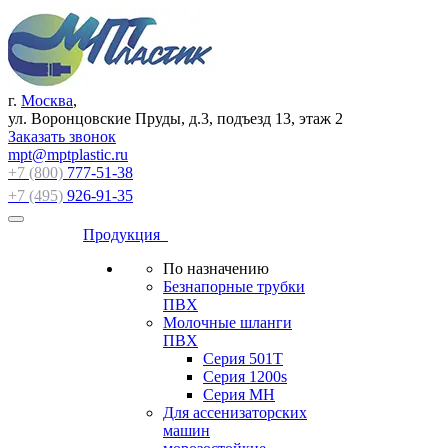
г.
Москва
,
ул. Воронцовские Пруды, д.3, подъезд 13, этаж 2
Заказать звонок
mpt@mptplastic.ru
+7 (800)
777-51-38
+7 (495)
926-91-35
Продукция
По назначению
Безнапорные трубки
ПВХ
Молочные шланги
ПВХ
Серия 501T
Серия 1200s
Серия МН
Для ассенизаторских
машин