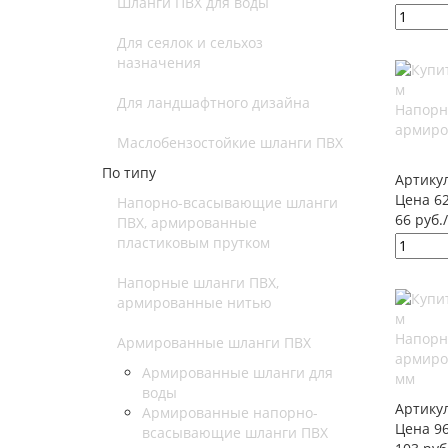
Шланги ПВХ для воды
Для сеялок и сельхоз
назначения
Для ландшафтного дизайна
Напорн
армиро
Маслобензостойкие шланги ПВХ
По типу
Артику
Цена 62
Напорно-всасывающие шланги
66 руб.
ПВХ, армированные
пластиковым прутком
Напорные шланги ПВХ,
армированные нитью
Напорн
Армированные шланги ПВХ
армиро
Армированные шланги для
мм
воды
Артику
Армированные напорно-
Цена 96
всасывающие шланги ПВХ