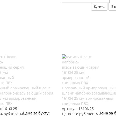
Купить
В 
чный армированный шланг
Прозрачный армированный 
напорно-всасывающий серия
Шланг напорно-всасывающий
25 мм армированный
1610N 25 мм армированный
ью ПВХ
спиралью ПВХ
л:
1610L25
Артикул:
1610N25
Цена за бухту:
Цена за б
4 руб./пог. м
Цена 118 руб./пог. м