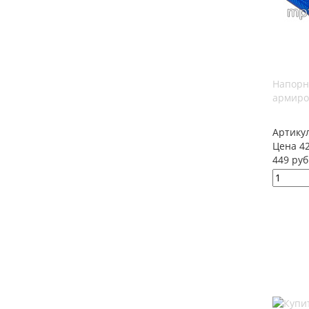
Напорн
армиро
Артику
Цена 42
449 руб