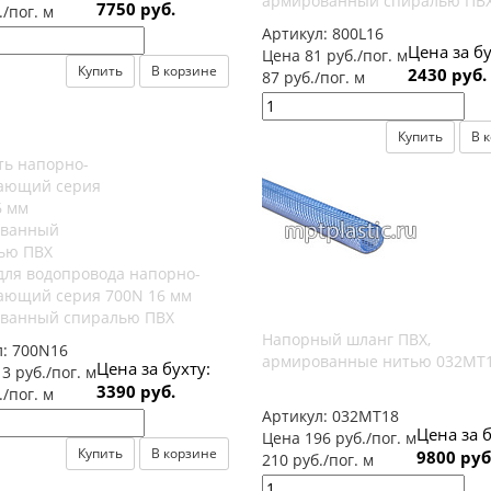
армированный спиралью ПВ
7750 руб.
./пог. м
Артикул:
800L16
Цена за бу
Цена 81 руб./пог. м
Купить
В корзине
2430 руб.
87 руб./пог. м
Купить
В 
для водопровода напорно-
ающий серия 700N 16 мм
ванный спиралью ПВХ
Напорный шланг ПВХ,
л:
700N16
армированные нитью 032МТ
Цена за бухту:
3 руб./пог. м
3390 руб.
./пог. м
Артикул:
032МТ18
Цена за б
Цена 196 руб./пог. м
Купить
В корзине
9800 руб
210 руб./пог. м