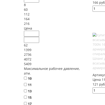
166 руб
8
60
112
164
216
Цена
62
1399
2736
Шланг 
4072
всасыв
5409
армиро
Максимальное рабочее давление,
атм.
Артику
10
Цена 11
121 руб
11
13
15
17