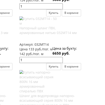
124 руб./пог. м
корзине
Купить
В корзине
Напорный шланг ПВХ,
13 мм
армированные нитью 032МТ14 мм
Артикул:
032МТ14
ухту:
Цена за бухту:
Цена 133 руб./пог. м
.
6650 руб.
142 руб./пог. м
корзине
Купить
В корзине
рно-
Шланг для водопровода напорно-
мм
всасывающий серия 800N 16 мм