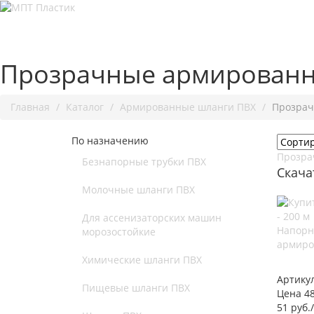
Прозрачные армированн
Главная
Каталог
Армированные шланги ПВХ
Прозрач
По назначению
Прозра
Безнапорные трубки ПВХ
Скача
Молочные шланги ПВХ
Для ассенизаторских машин
Напорн
морозостойкие
армиро
Химические шланги ПВХ
Артику
Пищевые шланги ПВХ
Цена 48
51 руб.