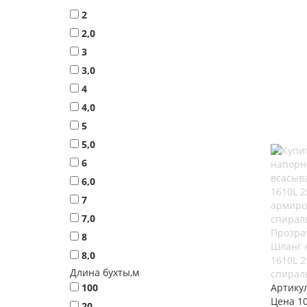
2
2,0
3
3,0
4
4,0
5
5,0
6
6,0
7
7,0
Прозра
8
Шланг 
8,0
1610L 
Длина бухты,м
спирал
100
Артику
Цена 10
20