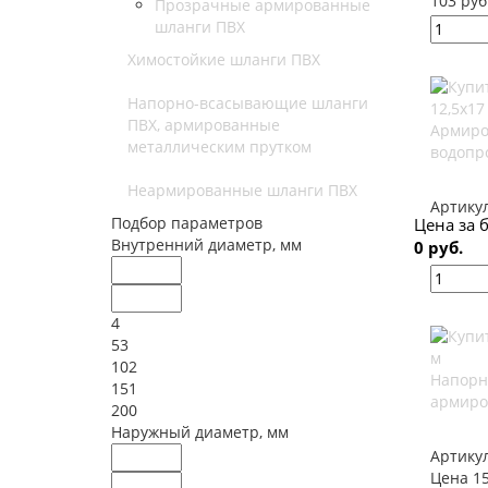
103 руб
Прозрачные армированные
шланги ПВХ
Химостойкие шланги ПВХ
Напорно-всасывающие шланги
ПВХ, армированные
Армиро
металлическим прутком
водопро
Неармированные шланги ПВХ
Артику
Подбор параметров
Цена за б
Внутренний диаметр, мм
0 руб.
4
53
102
Напорн
151
армиро
200
Наружный диаметр, мм
Артику
Цена 15