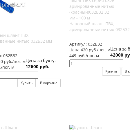
Напорный шланг ПВХ,
армированные нитью 032Б32
ый шланг ПВХ,
ванные нитью 032Б32 мм
Артикул:
032Б32
Цена за б
Цена 420 руб./пог. м
42000 ру
л:
032Б32
449 руб./пог. м
Цена за бухту:
0 руб./пог. м
12600 руб.
./пог. м
Купить
В 
Купить
В корзине