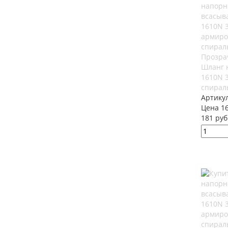
Прозра
Шланг 
1610N 
спирал
Артику
Цена 16
181 руб