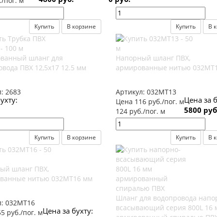
./пог. м
Купить
В корзине
Купить
В 
ванный шланг для
Напорный шланг ПВХ,
вода ПВХ 12,5х17 12.5 мм
армированные нитью 032МТ
л:
2683
Артикул:
032МТ13
ухту:
Цена за б
Цена 116 руб./пог. м
5800 руб
124 руб./пог. м
Купить
В корзине
Купить
В 
ый шланг ПВХ,
ванные нитью 032МТ16 мм
Шланг для водопровода напо
л:
032МТ16
всасывающий серия 800L 16 
Цена за бухту:
5 руб./пог. м