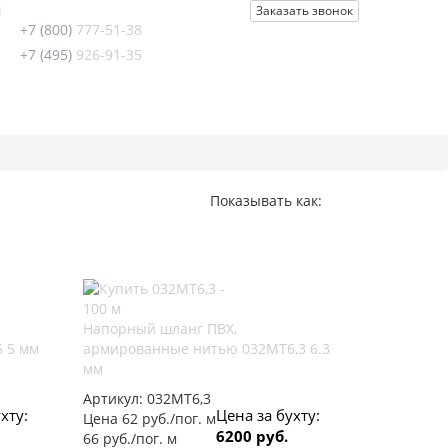
u
Заказать звонок
+7 (800)
777-51-38
+7 (495)
926-91-35
Показывать как:
Напорный шланг ПВХ,
 5 мм
армированные нитью 032МТ6,3 6.3
мм
Артикул:
032МТ6,3
хту:
Цена за бухту:
Цена 62 руб./пог. м
6200 руб.
66 руб./пог. м