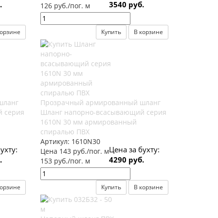
.
3540 руб.
126 руб./пог. м
корзине
Купить
В корзине
шланг
Прозрачный армированный шланг
 серия
Шланг напорно-всасывающий серия
1610N 30 мм армированный
спиралью ПВХ
Артикул:
1610N30
ухту:
Цена за бухту:
Цена 143 руб./пог. м
.
4290 руб.
153 руб./пог. м
корзине
Купить
В корзине