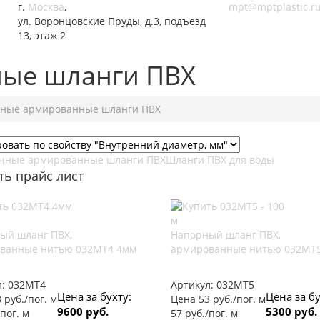
г.
Москва
,
mpt@mptplastic.r
ул. Воронцовские Пруды, д.3, подъезд
13, этаж 2
ые шланги ПВХ
ные армированные шланги ПВХ
чные армированные шланги ПВХ
Шланги ПВХ для воды
ть прайс лист
ый шланг ПВХ,
Напорный шланг ПВХ,
ванные нитью 032МТ4 4мм
армированные нитью 032МТ5
л:
032МТ4
Артикул:
032МТ5
Цена за бухту:
Цена за бу
 руб./пог. м
Цена 53 руб./пог. м
9600 руб.
5300 руб.
/пог. м
57 руб./пог. м