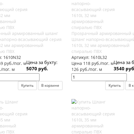
чный армированный шланг
Прозрачный армированный 
напорно-всасывающий серия
Шланг напорно-всасывающий
32 мм армированный
1610L 32 мм армированный
ью ПВХ
спиралью ПВХ
л:
1610N32
Артикул:
1610L32
Цена за бухту:
Цена за б
9 руб./пог. м
Цена 118 руб./пог. м
5070 руб.
3540 руб
./пог. м
126 руб./пог. м
Купить
В корзине
Купить
В 