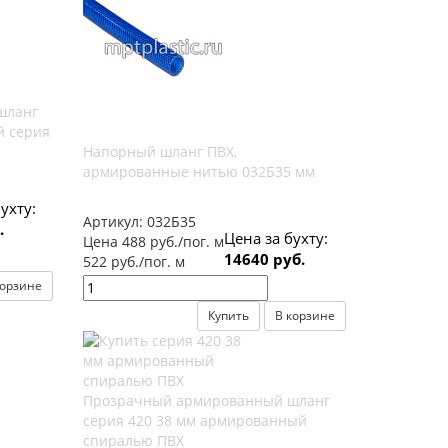
шланг
 серия
Напорный шланг ПВХ,
армированные нитью 032Б35 мм
ухту:
Артикул:
032Б35
.
Цена за бухту:
Цена 488 руб./пог. м
14640 руб.
522 руб./пог. м
корзине
Купить
В корзине
Прозрачный армированный шланг
серия 420 38 мм армированный
спиралью ПВХ