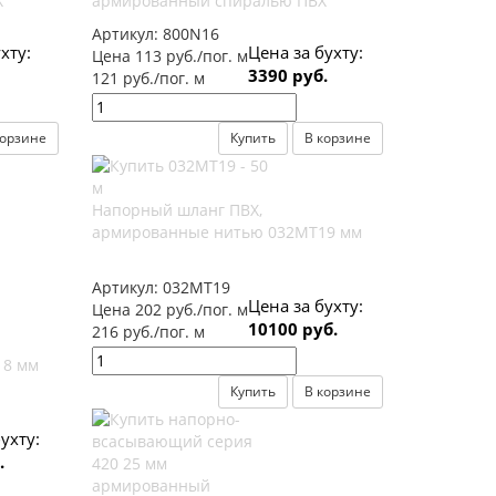
Х
армированный спиралью ПВХ
Артикул:
800N16
хту:
Цена за бухту:
Цена 113 руб./пог. м
3390 руб.
121 руб./пог. м
корзине
Купить
В корзине
Напорный шланг ПВХ,
армированные нитью 032МТ19 мм
Артикул:
032МТ19
Цена за бухту:
Цена 202 руб./пог. м
10100 руб.
216 руб./пог. м
18 мм
Купить
В корзине
ухту:
.