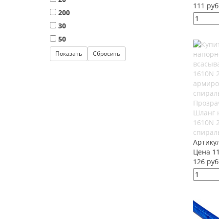
111 руб
200
30
50
Прозра
Шланг 
1610N 
спирал
Артику
Цена 11
126 руб