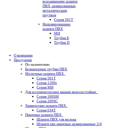
всасывающие шланги
ПВХ, армированные
металлическим
прутком
Серия 501T
Неармированные
шланги ПВХ
МН
Трубки Б
Трубки П
О компании
Продукция
По назначению
Безнапорные трубки ПВХ
Молочные шланги ПВХ
Серия 501T
Серия 1200s
Серия МН
Для ассенизаторских машин морозостойкие
Серия 100SM
Серия 200SС
Химические шланги ПВХ
Серия 034Т
Пищевые шланги ПВХ
Шланги ПВХ для молока
Шланги пвх пищевые армированные 3/4