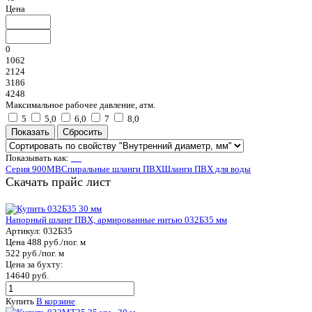
Цена
0
1062
2124
3186
4248
Максимальное рабочее давление, атм.
5
5,0
6,0
7
8,0
Показывать как:
Серия 900MB
Спиральные шланги ПВХ
Шланги ПВХ для воды
Скачать прайс лист
Напорный шланг ПВХ, армированные нитью 032Б35 мм
Артикул:
032Б35
Цена 488 руб./пог. м
522 руб./пог. м
Цена за бухту:
14640 руб.
Купить
В корзине