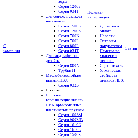
воды
Серия 1200s
Серия 034Т
Полезная
Для сеялок и сельхоз
информация
назначения
Серия 1500S
Доставка и
Серия 1200S
оплата
Серия 700N
Новости
Серия 700L
Оптовым
О
Серия 800L
покупателям
Статьи
компании
Серия 034T
Памятка по
Для ландшафтного
хранению
дизайна
шлангов
Серия 800N
Сертификаты
Трубки П
Химическая
Маслобензостойкие
стойкость
шланги ПВХ
шлангов ПВХ
Серия 032Б
По типу
Напорно-
всасывающие шланги
ПВХ, армированные
пластиковым прутком
Серия 100SM
Серия 900MB
Серия 1610N
Серия 1610L
Серия 1500S