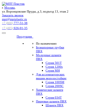
г.
Москва
,
ул. Воронцовские Пруды, д.3, подъезд 13, этаж 2
Заказать звонок
mpt@mptplastic.ru
+7 (800)
777-51-38
+7 (495)
926-91-35
Продукция
По назначению
Безнапорные трубки
ПВХ
Молочные шланги
ПВХ
Серия 501T
Серия 1200s
Серия МН
Для ассенизаторских
машин морозостойкие
Серия 100SM
Серия 200SС
Химические шланги
ПВХ
Серия 034Т
Пищевые шланги ПВХ
Шланги ПВХ