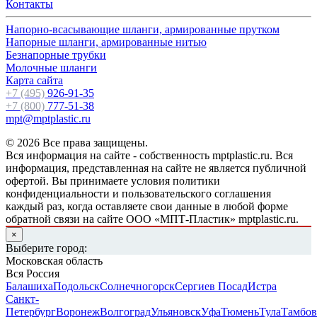
Контакты
Напорно-всасывающие шланги, армированные прутком
Напорные шланги, армированные нитью
Безнапорные трубки
Молочные шланги
Карта сайта
+7 (495)
926-91-35
+7 (800)
777-51-38
mpt@mptplastic.ru
© 2026 Все права защищены.
Вся информация на сайте - собственность mptplastic.ru. Вся
информация, представленная на сайте не является публичной
офертой. Вы принимаете условия политики
конфиденциальности и пользовательского соглашения
каждый раз, когда оставляете свои данные в любой форме
обратной связи на сайте ООО «МПТ-Пластик» mptplastic.ru.
×
Выберите город:
Московская область
Вся Россия
Балашиха
Подольск
Солнечногорск
Сергиев Посад
Истра
Санкт-
Петербург
Воронеж
Волгоград
Ульяновск
Уфа
Тюмень
Тула
Тамбов