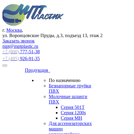
г.
Москва
,
ул. Воронцовские Пруды, д.3, подъезд 13, этаж 2
Заказать звонок
mpt@mptplastic.ru
+7 (800)
777-51-38
+7 (495)
926-91-35
Продукция
По назначению
Безнапорные трубки
ПВХ
Молочные шланги
ПВХ
Серия 501T
Серия 1200s
Серия МН
Для ассенизаторских
машин