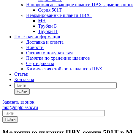
Напорно-всасывающие шланги ПВХ, армированны
Серия 501T
Неармированные шланги ПВХ
МН
Трубки Б
Трубки П
Полезная информация
Доставка и оплата
Новости
Оптовым покупателям
Памятка по хранению шлангов
Сертификаты
Химическая стойкость шлангов ПВХ
Статьи
Контакты
Найти
Заказать звонок
mpt@mptplastic.ru
Найти
Молочные шланги ПВХ серии 501T в М