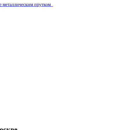
е металлическим прутком
оскве