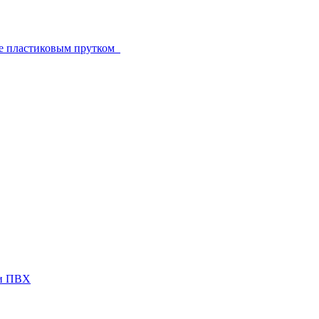
е пластиковым прутком
ги ПВХ