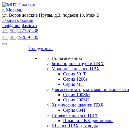
г.
Москва
,
ул. Воронцовские Пруды, д.3, подъезд 13, этаж 2
Заказать звонок
mpt@mptplastic.ru
+7 (800)
777-51-38
+7 (495)
926-91-35
Продукция
По назначению
Безнапорные трубки ПВХ
Молочные шланги ПВХ
Серия 501T
Серия 1200s
Серия МН
Для ассенизаторских машин морозост
Серия 100SM
Серия 200SС
Химические шланги ПВХ
Серия 034Т
Пищевые шланги ПВХ
Шланги ПВХ для молока
Шланги ПВХ для воды