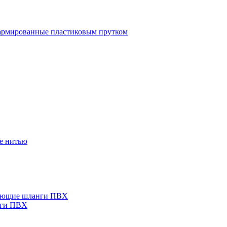
рмированные пластиковым прутком
е нитью
ающие шланги ПВХ
нги ПВХ