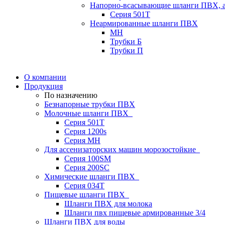
Напорно-всасывающие шланги ПВХ, а
Серия 501T
Неармированные шланги ПВХ
МН
Трубки Б
Трубки П
О компании
Продукция
По назначению
Безнапорные трубки ПВХ
Молочные шланги ПВХ
Серия 501T
Серия 1200s
Серия МН
Для ассенизаторских машин морозостойкие
Серия 100SM
Серия 200SС
Химические шланги ПВХ
Серия 034Т
Пищевые шланги ПВХ
Шланги ПВХ для молока
Шланги пвх пищевые армированные 3/4
Шланги ПВХ для воды