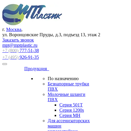
г.
Москва
,
ул. Воронцовские Пруды, д.3, подъезд 13, этаж 2
Заказать звонок
mpt@mptplastic.ru
+7 (800)
777-51-38
+7 (495)
926-91-35
Продукция
По назначению
Безнапорные трубки
ПВХ
Молочные шланги
ПВХ
Серия 501T
Серия 1200s
Серия МН
Для ассенизаторских
машин