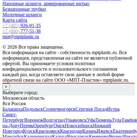
Напорные шланги, армированные нитью
Безнапорные трубки
Молочные шланги
Карта сайта
+7 (495)
926-91-35
+7 (800)
777-51-38
mpt@mptplastic.ru
© 2026 Все права защищены.
Вся информация на сайте - собственность mptplastic.ru. Вся
информация, представленная на сайте не является публичной
офертой. Вы принимаете условия политики
конфиденциальности и пользовательского соглашения
каждый раз, когда оставляете свои данные в любой форме
обратной связи на сайте ООО «МПТ-Пластик» mptplastic.ru.
×
Выберите город:
Московская область
Вся Россия
Балашиха
Подольск
Солнечногорск
Сергиев Посад
Истра
Санкт-
Петербург
Воронеж
Волгоград
Ульяновск
Уфа
Тюмень
Тула
Тамбов
на-Дону
Пермь
Оренбург
Омск
Новосибирск
Нижний
Новгород
Курск
Красноярск
Краснодар
Казань
Ижевск
Екатеринб
Мансийск
Калининград
Калуга
Ярославль
Кемерово
Рязань
Иркут