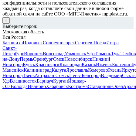
конфиденциальности и пользовательского соглашения
каждый раз, когда оставляете свои данные в любой форме
обратной связи на сайте ООО «МПТ-Пластик» mptplastic.ru.
×
Выберите город:
Московская область
Вся Россия
Балашиха
Подольск
Солнечногорск
Сергиев Посад
Истра
Санкт-
Петербург
Воронеж
Волгоград
Ульяновск
Уфа
Тюмень
Тула
Тамбов
на-Дону
Пермь
Оренбург
Омск
Новосибирск
Нижний
Новгород
Курск
Красноярск
Краснодар
Казань
Ижевск
Екатеринб
Мансийск
Калининград
Калуга
Ярославль
Кемерово
Рязань
Иркут
Новгород
Тверь
Астрахань
Томск
Пенза
Белгород
Владимир
Сыкты
Удэ
Владивосток
Барнаул
Курган
Йошкар-
Ола
Вологда
Иваново
Хабаровск
Кострома
Ставрополь
Орел
Архан