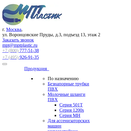
г.
Москва
,
ул. Воронцовские Пруды, д.3, подъезд 13, этаж 2
Заказать звонок
mpt@mptplastic.ru
+7 (800)
777-51-38
+7 (495)
926-91-35
Продукция
По назначению
Безнапорные трубки
ПВХ
Молочные шланги
ПВХ
Серия 501T
Серия 1200s
Серия МН
Для ассенизаторских
машин