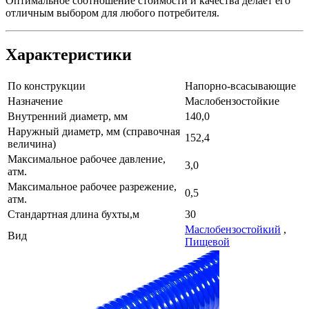
Оптимальное соотношение стоимости и качества делает его
отличным выбором для любого потребителя.
Характеристики
По конструкции
Напорно-всасывающие
Назначение
Маслобензостойкие
Внутренний диаметр, мм
140,0
Наружный диаметр, мм
(справочная
152,4
величина)
Максимальное рабочее давление,
3,0
атм.
Максимальное рабочее разрежение,
0,5
атм.
Стандартная длина бухты,м
30
Маслобензостойкий
,
Вид
Пищевой