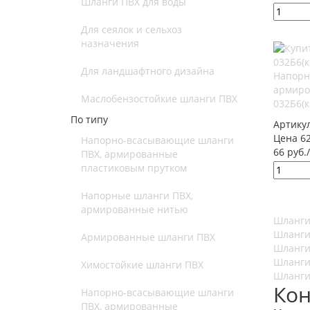
Шланги ПВХ для воды
Для сеялок и сельхоз
назначения
Для ландшафтного дизайна
Напорн
армиро
Маслобензостойкие шланги ПВХ
032Б6(
По типу
Артику
Цена 62
Напорно-всасывающие шланги
66 руб.
ПВХ, армированные
пластиковым прутком
Напорные шланги ПВХ,
армированные нитью
Шланги
Шланги
Армированные шланги ПВХ
Шланги
Шланги
Химостойкие шланги ПВХ
Шланги
Кон
Напорно-всасывающие шланги
ПВХ, армированные