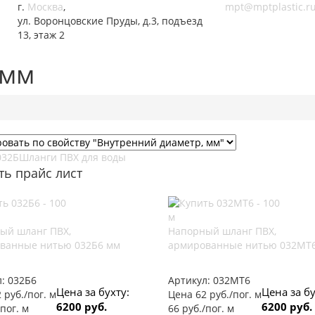
г.
Москва
,
mpt@mptplastic.r
ул. Воронцовские Пруды, д.3, подъезд
13, этаж 2
 мм
032Б
Шланги ПВХ для воды
ть прайс лист
ый шланг ПВХ,
Напорный шланг ПВХ,
ванные нитью 032Б6 мм
армированные нитью 032МТ6
л:
032Б6
Артикул:
032МТ6
Цена за бухту:
Цена за бу
 руб./пог. м
Цена 62 руб./пог. м
6200 руб.
6200 руб.
/пог. м
66 руб./пог. м