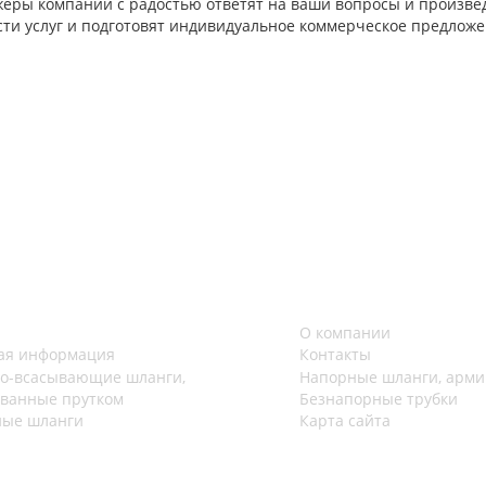
еры компании с радостью ответят на ваши вопросы и произвед
сти услуг и подготовят индивидуальное коммерческое предложе
О компании
ая информация
Контакты
о-всасывающие шланги,
Напорные шланги, арм
ванные прутком
Безнапорные трубки
ые шланги
Карта сайта