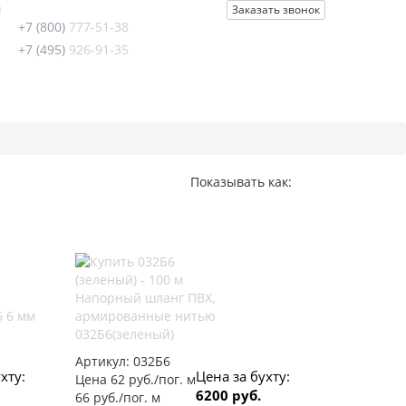
u
Заказать звонок
+7 (800)
777-51-38
+7 (495)
926-91-35
Показывать как:
Напорный шланг ПВХ,
 6 мм
армированные нитью
032Б6(зеленый)
Артикул:
032Б6
хту:
Цена за бухту:
Цена 62 руб./пог. м
6200 руб.
66 руб./пог. м