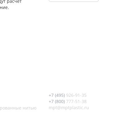
ут расчет
ние.
+7 (495)
926-91-35
+7 (800)
777-51-38
mpt@mptplastic.ru
ированные нитью