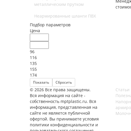
Менедж
металлическим прутком
стоимо
Неармированные шланги ПВХ
Подбор параметров
Цена
96
116
135
155
174
© 2026 Все права защищены.
Статьи
Вся информация на сайте -
Полезн
собственность mptplastic.ru. Вся
Напорн
информация, представленная на
армиро
сайте не является публичной
Молочн
офертой. Вы принимаете условия
политики конфиденциальности и
пользовательского соглашения