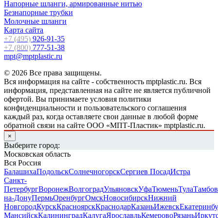
Напорные шланги, армированные нитью
Безнапорные трубки
Молочные шланги
Карта сайта
+7 (495)
926-91-35
+7 (800)
777-51-38
mpt@mptplastic.ru
© 2026 Все права защищены.
Вся информация на сайте - собственность mptplastic.ru. Вся
информация, представленная на сайте не является публичной
офертой. Вы принимаете условия политики
конфиденциальности и пользовательского соглашения
каждый раз, когда оставляете свои данные в любой форме
обратной связи на сайте ООО «МПТ-Пластик» mptplastic.ru.
×
Выберите город:
Московская область
Вся Россия
Балашиха
Подольск
Солнечногорск
Сергиев Посад
Истра
Санкт-
Петербург
Воронеж
Волгоград
Ульяновск
Уфа
Тюмень
Тула
Тамбов
на-Дону
Пермь
Оренбург
Омск
Новосибирск
Нижний
Новгород
Курск
Красноярск
Краснодар
Казань
Ижевск
Екатеринб
Мансийск
Калининград
Калуга
Ярославль
Кемерово
Рязань
Иркут