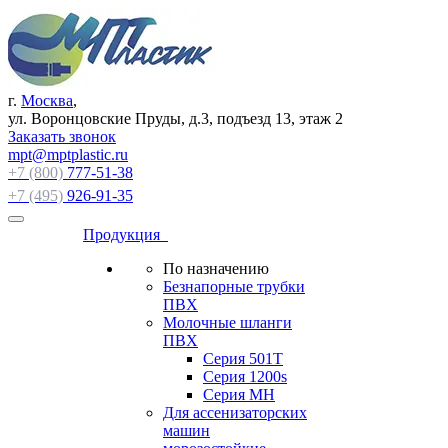
г.
Москва
,
ул. Воронцовские Пруды, д.3, подъезд 13, этаж 2
Заказать звонок
mpt@mptplastic.ru
+7 (800)
777-51-38
+7 (495)
926-91-35
Продукция
По назначению
Безнапорные трубки
ПВХ
Молочные шланги
ПВХ
Серия 501T
Серия 1200s
Серия МН
Для ассенизаторских
машин