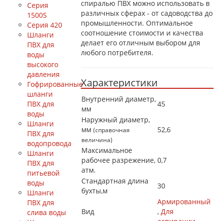
спиралью ПВХ можно использовать в
Серия
различных сферах - от садоводства до
1500S
промышленности. Оптимальное
Серия 420
соотношение стоимости и качества
Шланги
делает его отличным выбором для
ПВХ для
любого потребителя.
воды
высокого
давления
Характеристики
Гофрированные
шланги
Внутренний диаметр,
ПВХ для
45
мм
воды
Наружный диаметр,
Шланги
мм
52,6
(справочная
ПВХ для
величина)
водопровода
Максимальное
Шланги
рабочее разрежение,
0,7
ПВХ для
атм.
питьевой
Стандартная длина
воды
30
бухты,м
Шланги
Армированный
ПВХ для
Вид
,
Для
слива воды