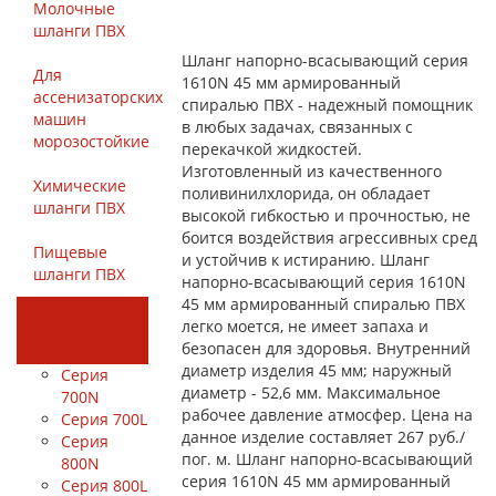
Молочные
шланги ПВХ
Шланг напорно-всасывающий серия
Для
1610N 45 мм армированный
ассенизаторских
спиралью ПВХ - надежный помощник
машин
в любых задачах, связанных с
морозостойкие
перекачкой жидкостей.
Изготовленный из качественного
Химические
поливинилхлорида, он обладает
шланги ПВХ
высокой гибкостью и прочностью, не
боится воздействия агрессивных сред
Пищевые
и устойчив к истиранию. Шланг
шланги ПВХ
напорно-всасывающий серия 1610N
45 мм армированный спиралью ПВХ
Шланги ПВХ
легко моется, не имеет запаха и
для воды
безопасен для здоровья. Внутренний
диаметр изделия 45 мм; наружный
Серия
диаметр - 52,6 мм. Максимальное
700N
рабочее давление атмосфер. Цена на
Серия 700L
данное изделие составляет 267 руб./
Серия
пог. м. Шланг напорно-всасывающий
800N
серия 1610N 45 мм армированный
Серия 800L