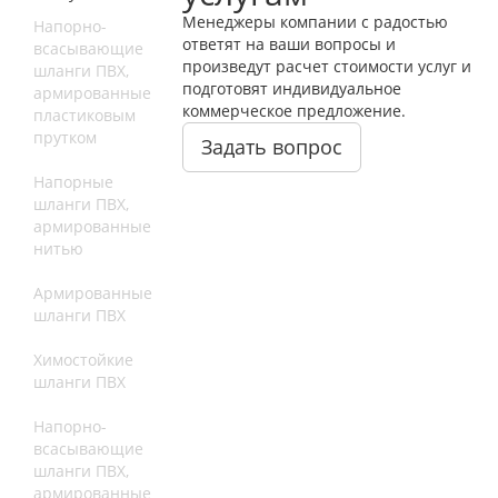
Менеджеры компании с радостью
Напорно-
ответят на ваши вопросы и
всасывающие
произведут расчет стоимости услуг и
шланги ПВХ,
подготовят индивидуальное
армированные
коммерческое предложение.
пластиковым
прутком
Задать вопрос
Напорные
шланги ПВХ,
армированные
нитью
Армированные
шланги ПВХ
Химостойкие
шланги ПВХ
Напорно-
всасывающие
шланги ПВХ,
армированные