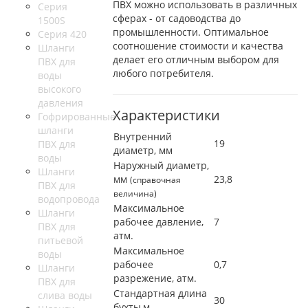
ПВХ можно использовать в различных
Серия
сферах - от садоводства до
1500S
промышленности. Оптимальное
Серия 420
соотношение стоимости и качества
Шланги
делает его отличным выбором для
ПВХ для
любого потребителя.
воды
высокого
давления
Характеристики
Гофрированные
шланги
Внутренний
19
ПВХ для
диаметр, мм
воды
Наружный диаметр,
Шланги
мм
23,8
(справочная
ПВХ для
величина)
водопровода
Максимальное
Шланги
рабочее давление,
7
ПВХ для
атм.
питьевой
Максимальное
воды
рабочее
0,7
Шланги
разрежение, атм.
ПВХ для
Стандартная длина
слива воды
30
бухты,м