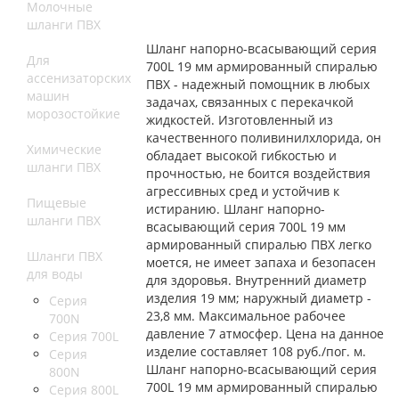
Молочные
шланги ПВХ
Шланг напорно-всасывающий серия
Для
700L 19 мм армированный спиралью
ассенизаторских
ПВХ - надежный помощник в любых
машин
задачах, связанных с перекачкой
морозостойкие
жидкостей. Изготовленный из
качественного поливинилхлорида, он
Химические
обладает высокой гибкостью и
шланги ПВХ
прочностью, не боится воздействия
агрессивных сред и устойчив к
Пищевые
истиранию. Шланг напорно-
шланги ПВХ
всасывающий серия 700L 19 мм
армированный спиралью ПВХ легко
Шланги ПВХ
моется, не имеет запаха и безопасен
для воды
для здоровья. Внутренний диаметр
изделия 19 мм; наружный диаметр -
Серия
23,8 мм. Максимальное рабочее
700N
давление 7 атмосфер. Цена на данное
Серия 700L
изделие составляет 108 руб./пог. м.
Серия
Шланг напорно-всасывающий серия
800N
700L 19 мм армированный спиралью
Серия 800L