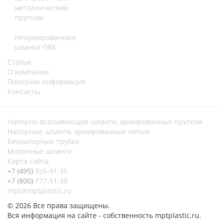
металлическим
прутком
Неармированные
шланги ПВХ
Статьи
О компании
Полезная информация
Контакты
Напорно-всасывающие шланги, армированные прутком
Напорные шланги, армированные нитью
Безнапорные трубки
Молочные шланги
Карта сайта
+7 (495)
926-91-35
+7 (800)
777-51-38
mpt@mptplastic.ru
© 2026 Все права защищены.
Вся информация на сайте - собственность mptplastic.ru.