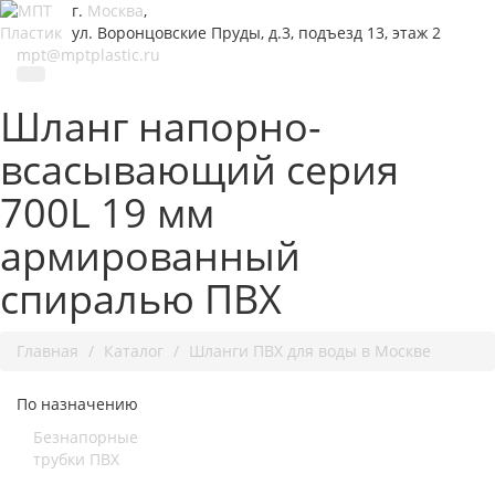
г.
Москва
,
ул. Воронцовские Пруды, д.3, подъезд 13, этаж 2
mpt@mptplastic.ru
Шланг напорно-
всасывающий серия
700L 19 мм
армированный
спиралью ПВХ
Главная
Каталог
Шланги ПВХ для воды в Москве
По назначению
Безнапорные
трубки ПВХ