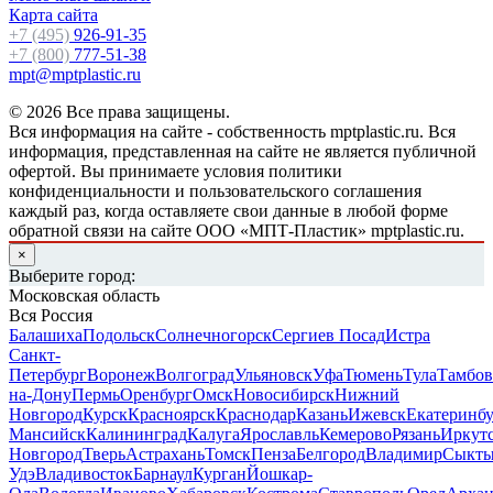
Карта сайта
+7 (495)
926-91-35
+7 (800)
777-51-38
mpt@mptplastic.ru
© 2026 Все права защищены.
Вся информация на сайте - собственность mptplastic.ru. Вся
информация, представленная на сайте не является публичной
офертой. Вы принимаете условия политики
конфиденциальности и пользовательского соглашения
каждый раз, когда оставляете свои данные в любой форме
обратной связи на сайте ООО «МПТ-Пластик» mptplastic.ru.
×
Выберите город:
Московская область
Вся Россия
Балашиха
Подольск
Солнечногорск
Сергиев Посад
Истра
Санкт-
Петербург
Воронеж
Волгоград
Ульяновск
Уфа
Тюмень
Тула
Тамбов
на-Дону
Пермь
Оренбург
Омск
Новосибирск
Нижний
Новгород
Курск
Красноярск
Краснодар
Казань
Ижевск
Екатеринб
Мансийск
Калининград
Калуга
Ярославль
Кемерово
Рязань
Иркут
Новгород
Тверь
Астрахань
Томск
Пенза
Белгород
Владимир
Сыкты
Удэ
Владивосток
Барнаул
Курган
Йошкар-