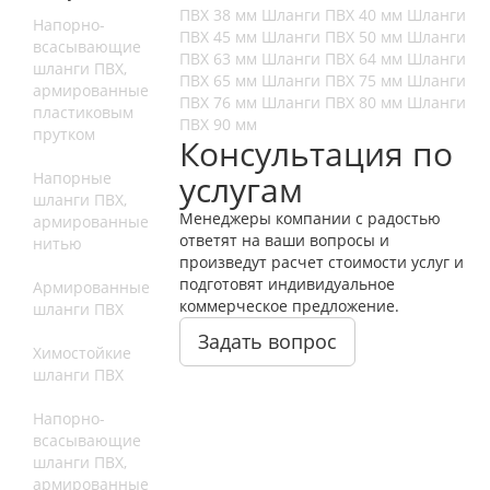
ПВХ 38 мм
Шланги ПВХ 40 мм
Шланги
Напорно-
ПВХ 45 мм
Шланги ПВХ 50 мм
Шланги
всасывающие
ПВХ 63 мм
Шланги ПВХ 64 мм
Шланги
шланги ПВХ,
ПВХ 65 мм
Шланги ПВХ 75 мм
Шланги
армированные
ПВХ 76 мм
Шланги ПВХ 80 мм
Шланги
пластиковым
ПВХ 90 мм
прутком
Консультация по
Напорные
услугам
шланги ПВХ,
Менеджеры компании с радостью
армированные
ответят на ваши вопросы и
нитью
произведут расчет стоимости услуг и
подготовят индивидуальное
Армированные
коммерческое предложение.
шланги ПВХ
Задать вопрос
Химостойкие
шланги ПВХ
Напорно-
всасывающие
шланги ПВХ,
армированные