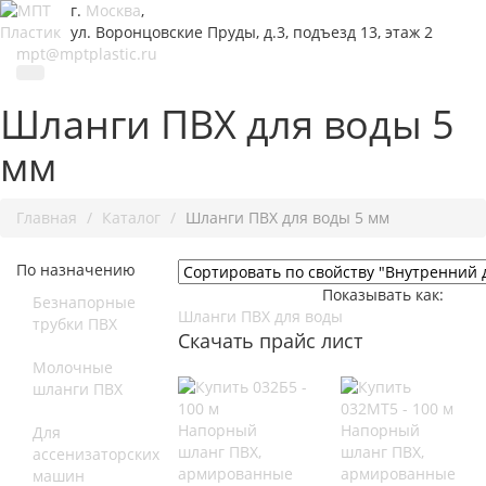
г.
Москва
,
ул. Воронцовские Пруды, д.3, подъезд 13, этаж 2
mpt@mptplastic.ru
Шланги ПВХ для воды 5
мм
Главная
Каталог
Шланги ПВХ для воды 5 мм
По назначению
Показывать как:
Безнапорные
Шланги ПВХ для воды
трубки ПВХ
Скачать прайс лист
Молочные
шланги ПВХ
Напорный
Напорный
Для
шланг ПВХ,
шланг ПВХ,
ассенизаторских
армированные
армированные
машин