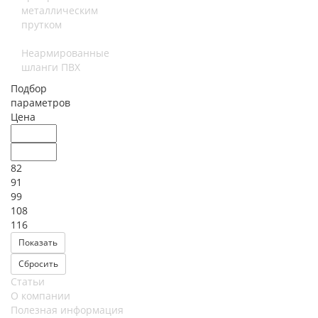
металлическим
прутком
Неармированные
шланги ПВХ
Подбор
параметров
Цена
82
91
99
108
116
Статьи
О компании
Полезная информация