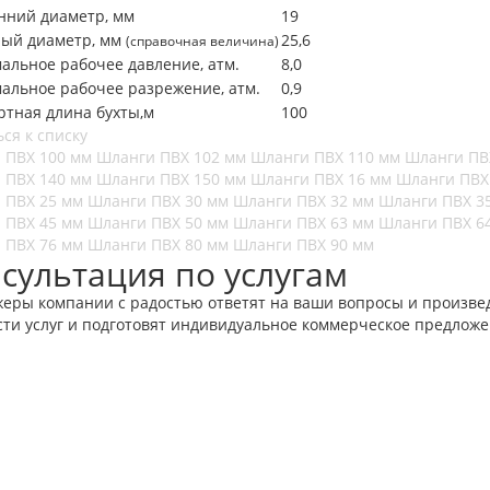
нний диаметр, мм
19
ый диаметр, мм
25,6
(справочная величина)
альное рабочее давление, атм.
8,0
альное рабочее разрежение, атм.
0,9
ртная длина бухты,м
100
ся к списку
 ПВХ 100 мм
Шланги ПВХ 102 мм
Шланги ПВХ 110 мм
Шланги ПВ
 ПВХ 140 мм
Шланги ПВХ 150 мм
Шланги ПВХ 16 мм
Шланги ПВХ
 ПВХ 25 мм
Шланги ПВХ 30 мм
Шланги ПВХ 32 мм
Шланги ПВХ 3
 ПВХ 45 мм
Шланги ПВХ 50 мм
Шланги ПВХ 63 мм
Шланги ПВХ 6
 ПВХ 76 мм
Шланги ПВХ 80 мм
Шланги ПВХ 90 мм
сультация по услугам
еры компании с радостью ответят на ваши вопросы и произвед
сти услуг и подготовят индивидуальное коммерческое предложе