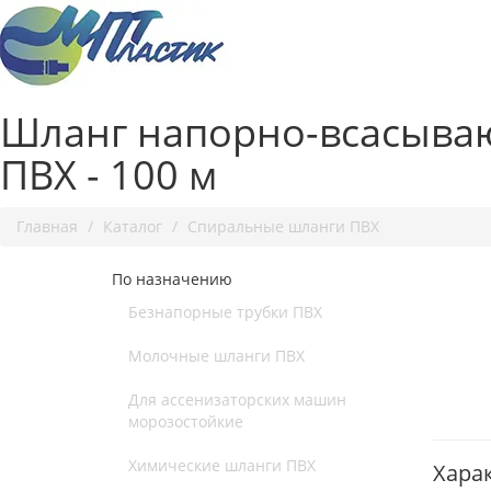
Шланг напорно-всасыва
ПВХ - 100 м
Главная
Каталог
Спиральные шланги ПВХ
По назначению
Безнапорные трубки ПВХ
Молочные шланги ПВХ
Для ассенизаторских машин
морозостойкие
Химические шланги ПВХ
Хара