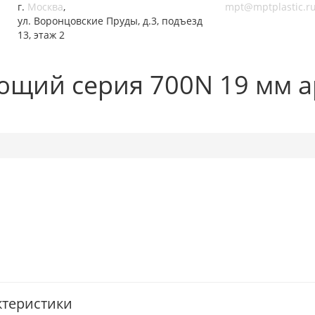
г.
Москва
,
mpt@mptplastic.r
ул. Воронцовские Пруды, д.3, подъезд
13, этаж 2
ющий серия 700N 19 мм 
ктеристики