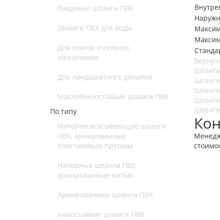
Внутре
Пищевые шланги ПВХ
Наружн
Шланги ПВХ для воды
Максим
Максим
Для сеялок и сельхоз
Станда
назначения
Вернуть
Шланги
Для ландшафтного дизайна
Шланги
Шланги
Маслобензостойкие шланги ПВХ
Шланги
Шланги
По типу
Кон
Напорно-всасывающие шланги
ПВХ, армированные
Менедж
пластиковым прутком
стоимо
Напорные шланги ПВХ,
армированные нитью
Армированные шланги ПВХ
Химостойкие шланги ПВХ