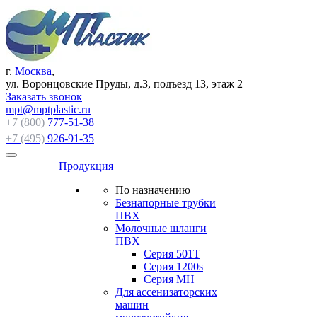
г.
Москва
,
ул. Воронцовские Пруды, д.3, подъезд 13, этаж 2
Заказать звонок
mpt@mptplastic.ru
+7 (800)
777-51-38
+7 (495)
926-91-35
Продукция
По назначению
Безнапорные трубки
ПВХ
Молочные шланги
ПВХ
Серия 501T
Серия 1200s
Серия МН
Для ассенизаторских
машин