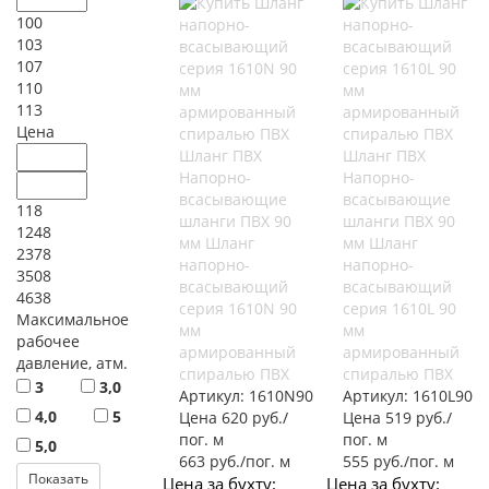
100
103
107
110
113
Цена
Шланг ПВХ
Шланг ПВХ
Напорно-
Напорно-
всасывающие
всасывающие
118
шланги ПВХ 90
шланги ПВХ 90
1248
мм Шланг
мм Шланг
2378
напорно-
напорно-
3508
всасывающий
всасывающий
4638
серия 1610N 90
серия 1610L 90
Максимальное
мм
мм
рабочее
армированный
армированный
давление, атм.
спиралью ПВХ
спиралью ПВХ
3
3,0
Артикул:
1610N90
Артикул:
1610L90
4,0
5
Цена 620 руб./
Цена 519 руб./
пог. м
пог. м
5,0
663 руб./пог. м
555 руб./пог. м
Цена за бухту:
Цена за бухту: