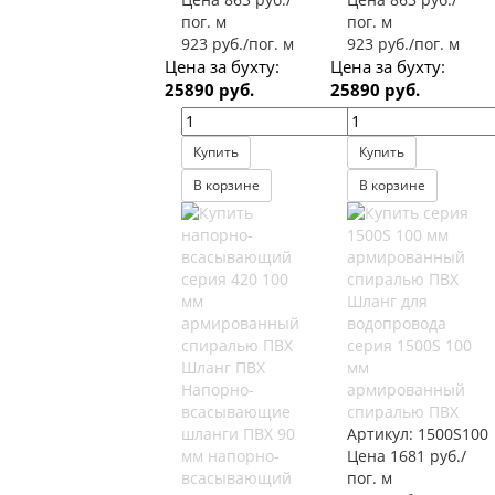
пог. м
пог. м
923 руб./пог. м
923 руб./пог. м
Цена за бухту:
Цена за бухту:
25890 руб.
25890 руб.
Купить
Купить
В корзине
В корзине
Шланг для
водопровода
серия 1500S 100
Шланг ПВХ
мм
Напорно-
армированный
всасывающие
спиралью ПВХ
шланги ПВХ 90
Артикул:
1500S100
мм напорно-
Цена 1681 руб./
всасывающий
пог. м