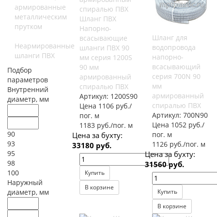
армированные
металлическим
Шланг ПВХ
прутком
Напорно-
Шланг для
всасывающие
Неармированные
водопровода
шланги ПВХ 90
шланги ПВХ
напорно-
мм серия 1200S
всасывающий
90 мм
Подбор
серия 700N 90
армированный
параметров
мм
спиралью ПВХ
Внутренний
армированный
Артикул:
1200S90
диаметр, мм
спиралью ПВХ
Цена 1106 руб./
Артикул:
700N90
пог. м
Цена 1052 руб./
1183 руб./пог. м
90
пог. м
Цена за бухту:
93
1126 руб./пог. м
33180 руб.
95
Цена за бухту:
98
31560 руб.
100
Купить
Наружный
В корзине
диаметр, мм
Купить
В корзине