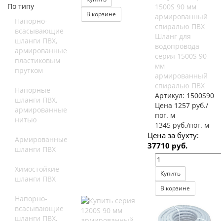
По типу
В корзине
Напорно-
всасывающие
Шланг для
шланги ПВХ,
водопровода
армированные
серия 1500S 90
пластиковым
мм
прутком
армированный
спиралью ПВХ
Напорные
Артикул:
1500S90
шланги ПВХ,
Цена 1257 руб./
армированные
пог. м
нитью
1345 руб./пог. м
Цена за бухту:
Армированные
37710 руб.
шланги ПВХ
Химостойкие
Купить
шланги ПВХ
В корзине
Напорно-
всасывающие
шланги ПВХ,