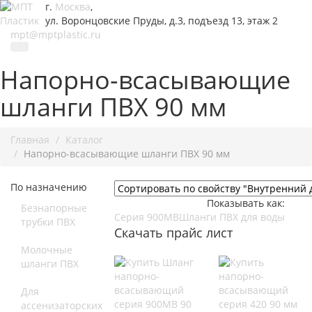
г.
Москва
,
ул. Воронцовские Пруды, д.3, подъезд 13, этаж 2
mpt@mptplastic.ru
Напорно-всасывающие
шланги ПВХ 90 мм
Главная
Каталог
Напорно-всасывающие шланги ПВХ 90 мм
По назначению
Показывать как:
Безнапорные
Серия 900MB
Шланги ПВХ для воды
трубки ПВХ
Скачать прайс лист
Молочные
шланги ПВХ
Для
ассенизаторских