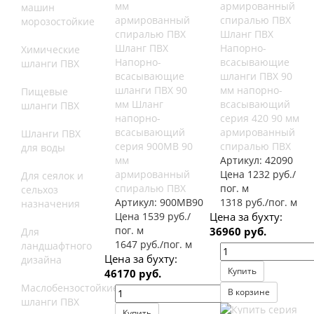
машин
морозостойкие
Шланг ПВХ
Шланг ПВХ
Напорно-
Химические
Напорно-
всасывающие
шланги ПВХ
всасывающие
шланги ПВХ 90
шланги ПВХ 90
мм напорно-
Пищевые
мм Шланг
всасывающий
шланги ПВХ
напорно-
серия 420 90 мм
всасывающий
армированный
Шланги ПВХ
серия 900MB 90
спиралью ПВХ
для воды
мм
Артикул:
42090
армированный
Цена 1232 руб./
Для сеялок и
спиралью ПВХ
пог. м
сельхоз
Артикул:
900MB90
1318 руб./пог. м
назначения
Цена 1539 руб./
Цена за бухту:
пог. м
36960 руб.
Для
1647 руб./пог. м
ландшафтного
Цена за бухту:
дизайна
Купить
46170 руб.
Маслобензостойкие
В корзине
шланги ПВХ
Купить